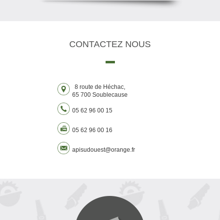
CONTACTEZ
NOUS
8 route de Héchac,
65 700 Soublecause
05 62 96 00 15
05 62 96 00 16
apisudouest@orange.fr