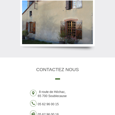
CONTACTEZ
NOUS
8 route de Héchac,
65 700 Soublecause
05 62 96 00 15
05 62 96 00 16